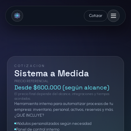
Cotizar
Shop WillyDev
Abrir m
COTIZACION
Sistema a Medida
PRECIO REFERENCIAL
Desde $600.000 (según alcance)
El precio final depende del alcance, integraciones y tiempos
acordados.
Herramienta interna para automatizar procesos de tu
empresa: inventario, personal, activos, reservas y más.
¿QUÉ INCLUYE?
Módulos personalizados según necesidad
Panel de control interno